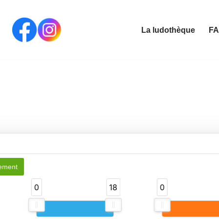
La ludothèque
F
uement
0
18
0