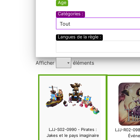
Age
Catégories :
Tout
Langues de la règle :
Afficher
éléments
LJJ-S02-0990 - Pirates :
LJJ-R02-0989
Jakes et le pays imaginaire
Évén