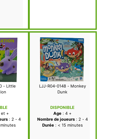
 - Little
LJJ-R04-0148 - Monkey
tion
Dunk
IBLE
DISPONIBLE
 et +
Age
: 4 +
eurs
: 2 - 4
Nombre de joueurs
: 2 - 4
 minutes
Durée
: < 15 minutes