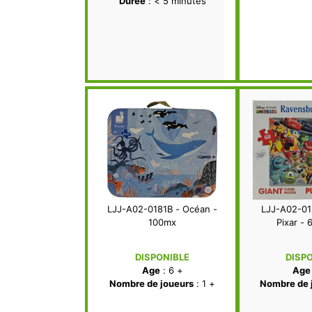
Durée
: < 5 minutes
LJJ-A02-0181B - Océan -
LJJ-A02-01
100mx
Pixar - 
DISPONIBLE
DISP
Age
: 6 +
Age
Nombre de joueurs
: 1 +
Nombre de 