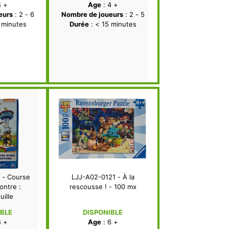
4 +
Age
: 4 +
eurs
: 2 - 6
Nombre de joueurs
: 2 - 5
 minutes
Durée
: < 15 minutes
 - Course
LJJ-A02-0121 - À la
ontre :
rescousse ! - 100 mx
uille
IBLE
DISPONIBLE
4 +
Age
: 6 +