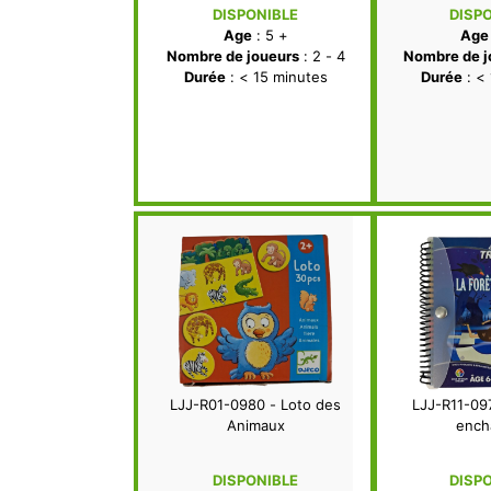
DISPONIBLE
DISP
Age
: 5 +
Age
Nombre de joueurs
: 2 - 4
Nombre de j
Durée
: < 15 minutes
Durée
: <
LJJ-R01-0980 - Loto des
LJJ-R11-097
Animaux
ench
DISPONIBLE
DISP