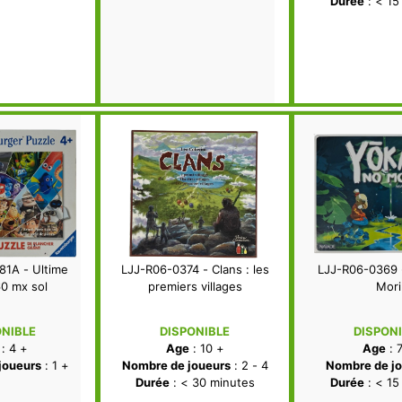
Durée
: < 15
81A - Ultime
LJJ-R06-0374 - Clans : les
LJJ-R06-0369 
60 mx sol
premiers villages
Mori
ONIBLE
DISPONIBLE
DISPON
: 4 +
Age
: 10 +
Age
: 
joueurs
: 1 +
Nombre de joueurs
: 2 - 4
Nombre de jo
Durée
: < 30 minutes
Durée
: < 15