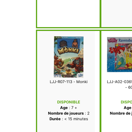
LJJ-R07-113 - Monki
LJJ-A02-0365
- 6
DISPONIBLE
DISP
Age
: 7 +
Age
Nombre de joueurs
: 2
Nombre de 
Durée
: < 15 minutes