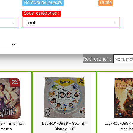
Nombre de joueurs
Durée
Sous-catégories :
Tout
Rechercher :
 - Timeline :
LJJ-R01-0988 - Spot it :
LJJ-R06-0987 -
ements
Disney 100
des bo