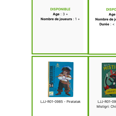
DISPONIBLE
DISP
Age
: 3 +
Age
Nombre de joueurs
: 1 +
Nombre de j
Durée
: <
LJJ-R01-0985 - Piratatak
LJJ-R01-09
Mistigri: Ch