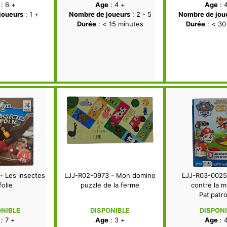
: 6 +
Age
: 4 +
Age
: 
joueurs
: 1 +
Nombre de joueurs
: 2 - 5
Nombre de jou
Durée
: < 15 minutes
Durée
: < 30
- Les insectes
LJJ-R02-0973 - Mon domino
LJJ-R03-0025
folie
puzzle de la ferme
contre la m
Pat'patro
ONIBLE
DISPONIBLE
DISPON
: 7 +
Age
: 3 +
Age
: 