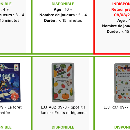
ONIBLE
DISPONIBLE
INDISPO
: 4 +
Age
: 10 +
Retour pr
oueurs
: 3 - 4
Nombre de joueurs
: 2 - 4
08/08/
 15 minutes
Durée
: < 15 minutes
Age
: 
Nombre de jou
Durée
: < 15
9 - La forêt
LJJ-A02-0978 - Spot it !
LJJ-R07-0977 
antée
Junior : Fruits et légumes
ONIBLE
DISPONIBLE
DISPON