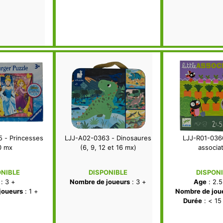
 - Princesses
LJJ-A02-0363 - Dinosaures
LJJ-R01-0360
0 mx
(6, 9, 12 et 16 mx)
associa
ONIBLE
DISPONIBLE
DISPON
: 3 +
Nombre de joueurs
: 3 +
Age
: 2.5
joueurs
: 1 +
Nombre de jou
Durée
: < 15