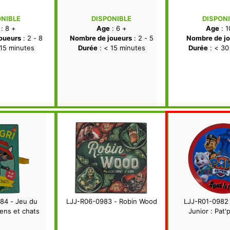
ONIBLE
DISPONIBLE
DISPON
: 8 +
Age
: 6 +
Age
: 1
oueurs
: 2 - 8
Nombre de joueurs
: 2 - 5
Nombre de jo
 15 minutes
Durée
: < 15 minutes
Durée
: < 30
84 - Jeu du
LJJ-R06-0983 - Robin Wood
LJJ-R01-0982 -
iens et chats
Junior : Pat'p