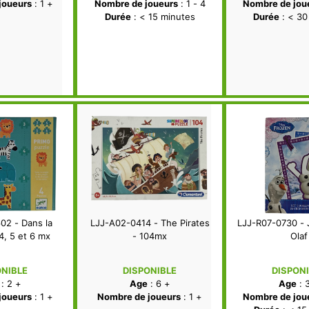
joueurs
: 1 +
Nombre de joueurs
: 1 - 4
Nombre de jou
Durée
: < 15 minutes
Durée
: < 30
02 - Dans la
LJJ-A02-0414 - The Pirates
LJJ-R07-0730 - 
 4, 5 et 6 mx
- 104mx
Olaf
ONIBLE
DISPONIBLE
DISPON
: 2 +
Age
: 6 +
Age
: 
joueurs
: 1 +
Nombre de joueurs
: 1 +
Nombre de jou