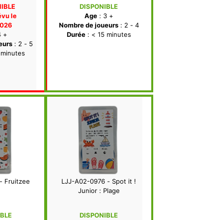
NIBLE
DISPONIBLE
évu le
Age
: 3 +
2026
Nombre de joueurs
: 2 - 4
4 +
Durée
: < 15 minutes
eurs
: 2 - 5
 minutes
- Fruitzee
LJJ-A02-0976 - Spot it !
Junior : Plage
IBLE
DISPONIBLE