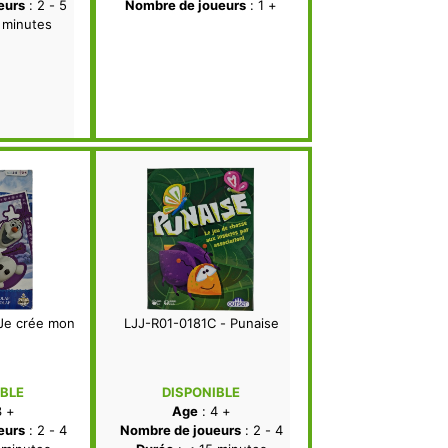
eurs
: 2 - 5
Nombre de joueurs
: 1 +
 minutes
Je crée mon
LJJ-R01-0181C - Punaise
IBLE
DISPONIBLE
3 +
Age
: 4 +
eurs
: 2 - 4
Nombre de joueurs
: 2 - 4