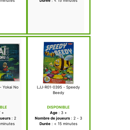
 minutes
Durée
: < 15 minutes
- Yokai No
LJJ-R01-0395 - Speedy
Beedy
IBLE
DISPONIBLE
7 +
Age
: 3 +
ueurs
: 2
Nombre de joueurs
: 2 - 3
 minutes
Durée
: < 15 minutes